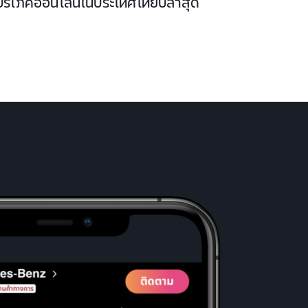
บริโภคออนไลน์ในประเทศไทยปีล่าสุด