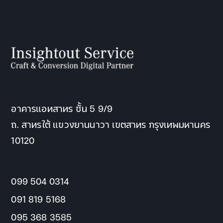
อาคารแอทสาทร ชั้น 5 9/9
ถ. สาทรใต้ แขวงยานนาวา เขตสาทร กรุงเทพมหานคร
10120
099 504 0314
091 819 5168
095 368 3585