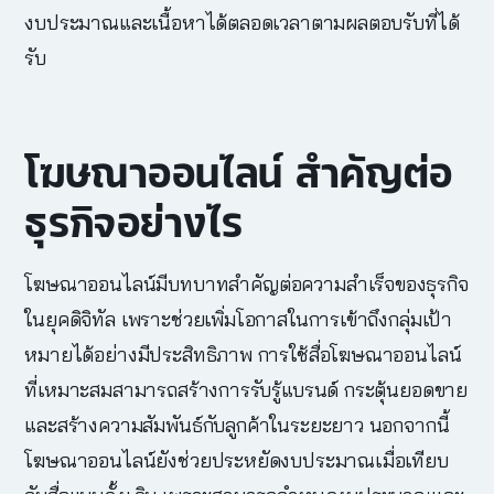
งบประมาณและเนื้อหาได้ตลอดเวลาตามผลตอบรับที่ได้
รับ
โฆษณาออนไลน์
สำคัญต่อ
ธุรกิจอย่างไร
โฆษณาออนไลน์
มีบทบาทสำคัญต่อความสำเร็จของธุรกิจ
ในยุคดิจิทัล เพราะช่วยเพิ่มโอกาสในการเข้าถึงกลุ่มเป้า
หมายได้อย่างมีประสิทธิภาพ การใช้
สื่อโฆษณาออนไลน์
ที่เหมาะสมสามารถสร้างการรับรู้แบรนด์ กระตุ้นยอดขาย
และสร้างความสัมพันธ์กับลูกค้าในระยะยาว นอกจากนี้
โฆษณาออนไลน์
ยังช่วยประหยัดงบประมาณเมื่อเทียบ