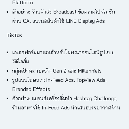
Platform
ตัวอย่าง: ร้านค้าส่ง Broadcast ข้อความโปรโมชั่น
ผ่าน OA, แบรนด์สินค้าใช้ LINE Display Ads
TikTok
แพลตฟอร์มมาแรงสำหรับ
โฆษณาออนไลน์
รูปแบบ
วิดีโอสั้น
กลุ่มเป้าหมายหลัก: Gen Z และ Millennials
รูปแบบโฆษณา: In-Feed Ads, TopView Ads,
Branded Effects
ตัวอย่าง: แบรนด์เครื่องดื่มทำ Hashtag Challenge,
ร้านอาหารใช้ In-Feed Ads นำเสนอบรรยากาศร้าน