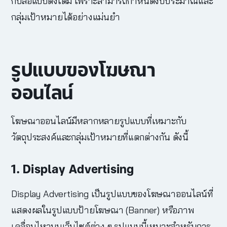
กับสื่อแบบดั้งเดิม เพราะสามารถกำหนดงบประมาณและ
กลุ่มเป้าหมายได้อย่างแม่นยำ
รูปแบบของ
โฆษณา
ออนไลน์
โฆษณาออนไลน์
มีหลากหลายรูปแบบที่เหมาะกับ
วัตถุประสงค์และกลุ่มเป้าหมายที่แตกต่างกัน ดังนี้
1. Display Advertising
Display Advertising เป็นรูปแบบของ
โฆษณาออนไลน์
ที่
แสดงผลในรูปแบบป้ายโฆษณา (Banner) หรือภาพ
เคลื่อนไหวบนเว็บไซต์ต่าง ๆ รูปแบบนี้เหมาะสำหรับการ