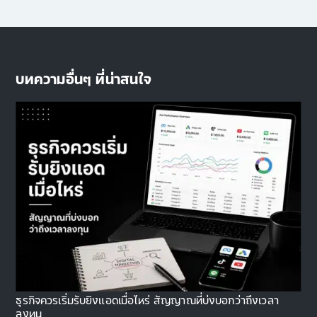
บทความอื่นๆ ที่น่าสนใจ
ธุรกิจควรเริ่มรับยิงแอดเมื่อไหร่ สัญญาณที่บ่งบอกว่าถึงเวลา
ลงทุน