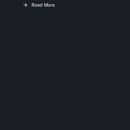
Read More
platforms E-commerce like Shopee and Lazada.