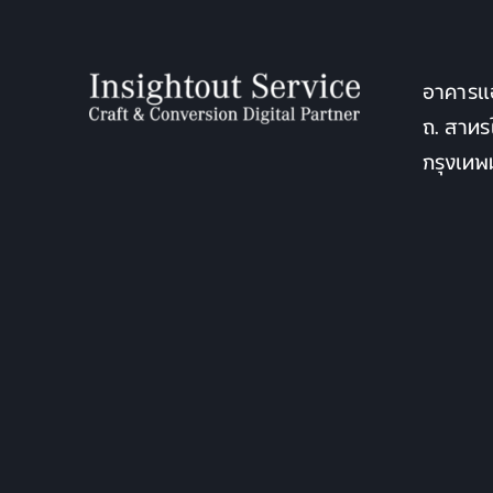
อาคารแอ
ถ. สาทร
กรุงเท