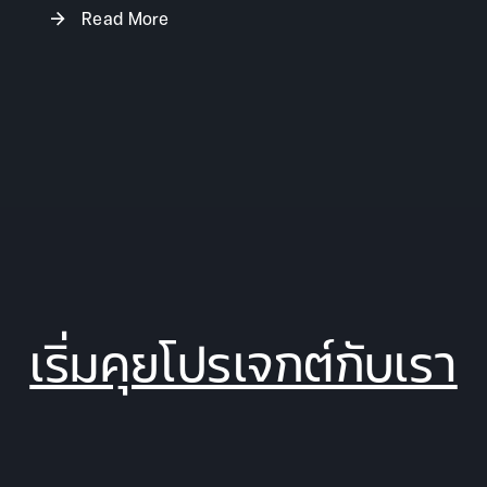
Read More
strategy, and also creates social media touch points.
We separate the ThaiMetal Facebook page into three
pages for three target audiences, End-Users,
Technicians, and Architects. We customize and adjust
content strategy for three pages, which is a d
เริ่มคุยโปรเจกต์กับเรา