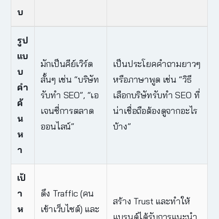
บ
รูป
แบ
มักเป็นคีย์เวิร์ด
เป็นประโยคคำถามยาวๆ
บ
สั้นๆ เช่น “บริษัท
หรือภาษาพูด เช่น “วิธี
คำ
รับทำ SEO”, “เอ
เลือกบริษัทรับทำ SEO ที่
ค้
เจนซี่การตลาด
น่าเชื่อถือต้องดูจากอะไร
น
ออนไลน์”
บ้าง”
ห
า
เป้
า
ดึง Traffic (คน
สร้าง Trust และทำให้
ห
เข้าเว็บไซต์) และ
แบรนด์ได้รับการแนะนำ